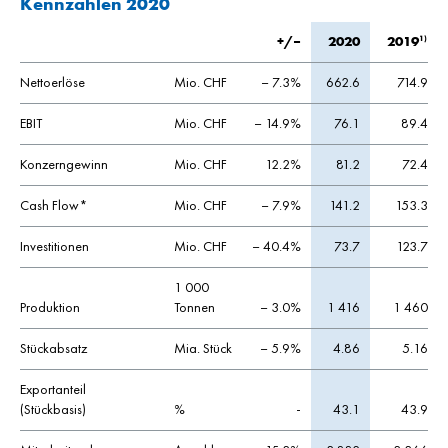
Kennzahlen 2020
1)
+/–
2020
2019
Nettoerlöse
Mio. CHF
– 7.3%
662.6
714.9
EBIT
Mio. CHF
– 14.9%
76.1
89.4
Konzerngewinn
Mio. CHF
12.2%
81.2
72.4
Cash Flow*
Mio. CHF
– 7.9%
141.2
153.3
Investitionen
Mio. CHF
– 40.4%
73.7
123.7
1 000
Produktion
Tonnen
– 3.0%
1 416
1 460
Stückabsatz
Mia. Stück
– 5.9%
4.86
5.16
Exportanteil
(Stückbasis)
%
-
43.1
43.9