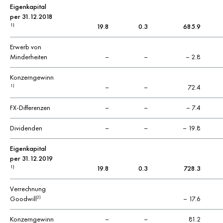
Eigenkapital
per 31.12.2018
19.8
0.3
685.9
1)
Erwerb von
Minderheiten
–
–
– 2.8
Konzerngewinn
–
–
72.4
1)
FX-Differenzen
–
–
– 7.4
Dividenden
–
–
– 19.8
Eigenkapital
per 31.12.2019
19.8
0.3
728.3
1)
Verrechnung
Goodwill
– 17.6
2)
Konzerngewinn
–
–
81.2