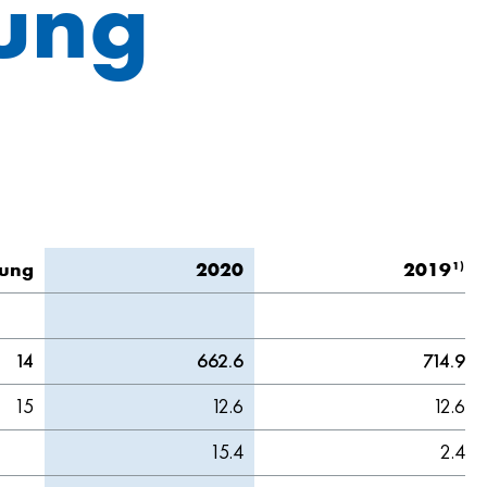
nung
1)
rung
2020
2019
14
662.6
714.9
15
12.6
12.6
15.4
2.4