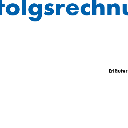
folgsrech
Erläute