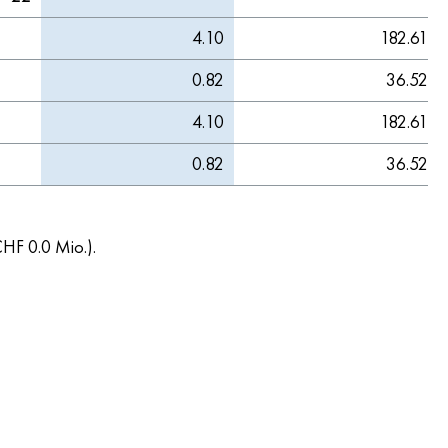
4.10
182.61
0.82
36.52
4.10
182.61
0.82
36.52
CHF 0.0 Mio.).