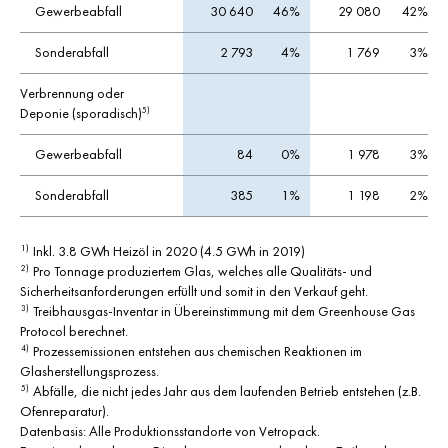
Gewerbeabfall
30 640
46%
29 080
42%
Sonderabfall
2 793
4%
1 769
3%
Verbrennung oder
Deponie (sporadisch)
5)
Gewerbeabfall
84
0%
1 978
3%
Sonderabfall
385
1%
1 198
2%
Inkl. 3.8 GWh Heizöl in 2020 (4.5 GWh in 2019)
1)
Pro Tonnage produziertem Glas, welches alle Qualitäts- und
2)
Sicherheitsanforderungen erfüllt und somit in den Verkauf geht.
Treibhausgas-Inventar in Übereinstimmung mit dem Greenhouse Gas
3)
Protocol berechnet.
Prozessemissionen entstehen aus chemischen Reaktionen im
4)
Glasherstellungsprozess.
Abfälle, die nicht jedes Jahr aus dem laufenden Betrieb entstehen (z.B.
5)
Ofenreparatur).
Datenbasis: Alle Produktionsstandorte von Vetropack.