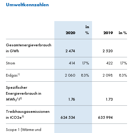
Umweltkennzahlen
in
2020
%
2019
in %
Gesamtenergieverbrauch
in GWh
2 474
2 520
Strom
414
17%
422
17%
Erdgas
2 060
83%
2 098
83%
1)
Spezifischer
Energieverbrauch in
MWh/t
1.76
1.73
2)
Treibhausgasemissionen
in tCO2e
624 534
635 994
3)
Scope 1 (Wärme und