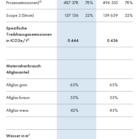
Prozessemissionen)
487 378
78%
496 335
78%
4)
Scope 2 (Strom)
137 156
22%
139 659
22%
Spezifische
Treibhausgasemissionen
in tCO2e/t
0.444
0.436
2)
Materialverbrauch:
Altglasanteil
Altglas grün
65%
65%
Altglas braun
55%
53%
Altglas weiss
42%
43%
Wasser in m
3