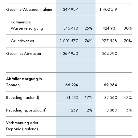
Gesamte Wasserentnahme
1 347 987
1 402 519
Kommunale
Wasserversorgung
346 410
26%
424 981
30%
Grundwasser
1 001 577
74%
977 538
70%
Gesamtes Abwasser
1 267 950
1 268 790
Abfallentsorgung in
Tonnen
66 294
69 964
Recycling (laufend)
31 133
47%
32 560
47%
Recycling (sporadisch)
1 259
2%
3 380
5%
5)
Verbrennung oder
Deponie (laufend)