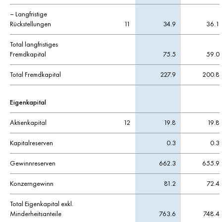
– Langfristige
Rückstellungen
11
34.9
36.1
Total langfristiges
Fremdkapital
75.5
59.0
Total Fremdkapital
227.9
200.8
Eigenkapital
Aktienkapital
12
19.8
19.8
Kapitalreserven
0.3
0.3
Gewinnreserven
662.3
655.9
Konzerngewinn
81.2
72.4
Total Eigenkapital exkl.
Minderheitsanteile
763.6
748.4