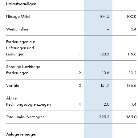
Umlaufvermögen
Flüssige Mittel
104.5
100.8
Wertschriften
–
0.4
Forderungen aus
Lieferungen und
Leistungen
1
123.5
115.6
Sonstige kurzfristige
Forderungen
2
13.6
10.2
Vorräte
3
151.7
136.6
Aktive
Rechnungsabgrenzungen
4
2.0
1.4
Total Umlaufvermögen
395.3
365.0
Anlagevermögen