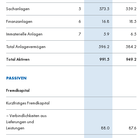
Sachanlagen
5
573.5
559.2
Finanzanlagen
6
16.8
18.5
Immaterielle Anlagen
7
5.9
6.5
Total Anlagevermögen
596.2
584.2
Total Aktiven
991.5
949.2
PASSIVEN
Fremdkapital
Kurzfristiges Fremdkapital
– Verbindlichkeiten aus
Lieferungen und
Leistungen
88.0
87.6