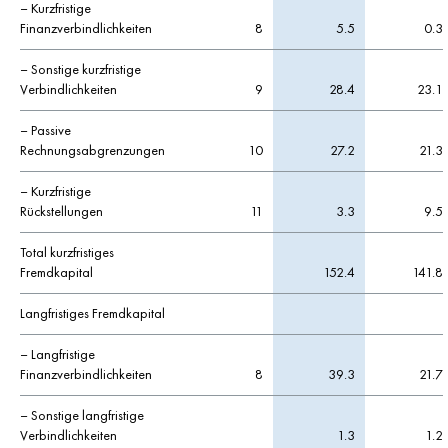
– Kurzfristige
Finanzverbindlichkeiten
8
5.5
0.3
– Sonstige kurzfristige
Verbindlichkeiten
9
28.4
23.1
– Passive
Rechnungsabgrenzungen
10
27.2
21.3
– Kurzfristige
Rückstellungen
11
3.3
9.5
Total kurzfristiges
Fremdkapital
152.4
141.8
Langfristiges Fremdkapital
– Langfristige
Finanzverbindlichkeiten
8
39.3
21.7
– Sonstige langfristige
Verbindlichkeiten
1.3
1.2