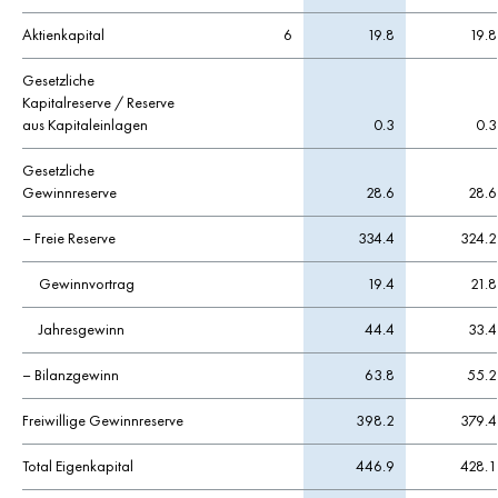
Aktienkapital
6
19.8
19.8
Gesetzliche
Kapitalreserve / Reserve
aus Kapitaleinlagen
0.3
0.3
Gesetzliche
Gewinnreserve
28.6
28.6
– Freie Reserve
334.4
324.2
Gewinnvortrag
19.4
21.8
Jahresgewinn
44.4
33.4
– Bilanzgewinn
63.8
55.2
Freiwillige Gewinnreserve
398.2
379.4
Total Eigenkapital
446.9
428.1