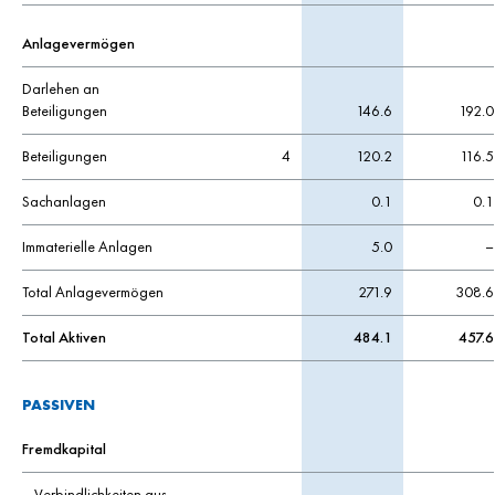
Anlagevermögen
Darlehen an
Beteiligungen
146.6
192.0
Beteiligungen
4
120.2
116.5
Sachanlagen
0.1
0.1
Immaterielle Anlagen
5.0
–
Total Anlagevermögen
271.9
308.6
Total Aktiven
484.1
457.6
PASSIVEN
Fremdkapital
– Verbindlichkeiten aus