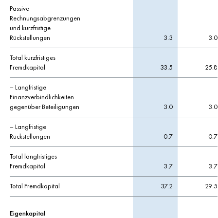
Passive
Rechnungsabgrenzungen
und kurzfristige
Rückstellungen
3.3
3.0
Total kurzfristiges
Fremdkapital
33.5
25.8
– Langfristige
Finanzverbindlichkeiten
gegenüber Beteiligungen
3.0
3.0
– Langfristige
Rückstellungen
0.7
0.7
Total langfristiges
Fremdkapital
3.7
3.7
Total Fremdkapital
37.2
29.5
Eigenkapital