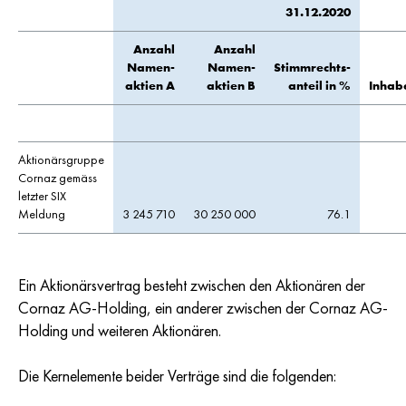
31.12.2020
Anzahl
Anzahl
Namen-
Namen-
Stimmrechts-
aktien A
aktien B
anteil in %
Inhab
Aktionärsgruppe
Cornaz gemäss
letzter SIX
Meldung
3 245 710
30 250 000
76.1
Ein Aktionärsvertrag besteht zwischen den Aktionären der
Cornaz AG-Holding, ein anderer zwischen der Cornaz AG-
Holding und weiteren Aktionären.
Die Kernelemente beider Verträge sind die folgenden: