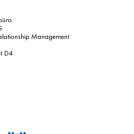
büro
G
Relationship Management
t D4