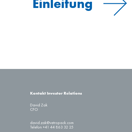
Einleitung
Kontakt Investor Relations
David Zak
CFO
david.zak@vetropack.com
Telefon +41 44 863 32 25