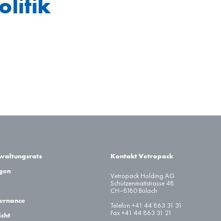
litik
rwaltungsrats
Kontakt Vetropack
agen
Vetropack Holding AG
Schützenmattstrasse 48
CH–8180 Bülach
ernance
Telefon +41 44 863 31 31
Fax +41 44 863 31 21
cht