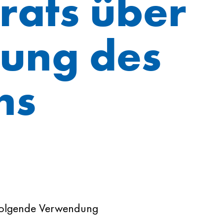
rats über
ung des
ns
folgende Verwendung