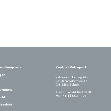
rwaltungsrats
Kontakt Vetropack
agen
Vetropack Holding AG
Schützenmattstrasse 48
CH–8180 Bülach
ernance
Telefon +41 44 863 31 31
Fax +41 44 863 31 21
cht
sbericht