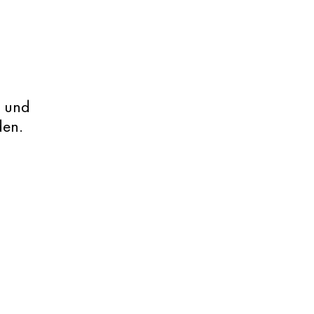
- und
en.