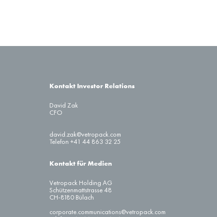
Kontakt Investor Relations
David Zak
CFO
david.zak@vetropack.com
Telefon +41 44 863 32 25
Kontakt für Medien
Vetropack Holding AG
Schützenmattstrasse 48
CH-8180 Bülach
corporate.communications@vetropack.com