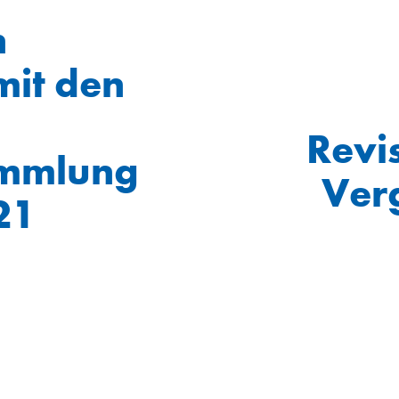
n
mit den
Revi
ammlung
Ver
21