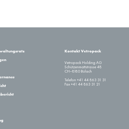
rwaltungsrats
Kontakt Vetropack
agen
Vetropack Holding AG
Schützenmattstrasse 48
CH–8180 Bülach
ernance
Telefon +41 44 863 31 31
Fax +41 44 863 31 21
cht
sbericht
ng