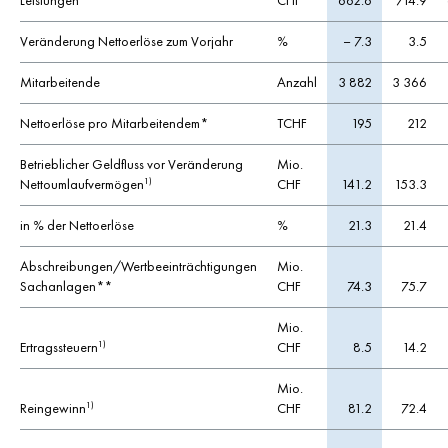
Leistungen
CHF
662.6
714.9
Veränderung Nettoerlöse zum Vorjahr
%
– 7.3
3.5
Mitarbeitende
Anzahl
3 882
3 366
Nettoerlöse pro Mitarbeitendem*
TCHF
195
212
Betrieblicher Geldfluss vor Veränderung
Mio.
Nettoumlaufvermögen
CHF
141.2
153.3
1)
in % der Nettoerlöse
%
21.3
21.4
Abschreibungen/Wertbeeinträchtigungen
Mio.
Sachanlagen**
CHF
74.3
75.7
Mio.
Ertragssteuern
CHF
8.5
14.2
1)
Mio.
Reingewinn
CHF
81.2
72.4
1)