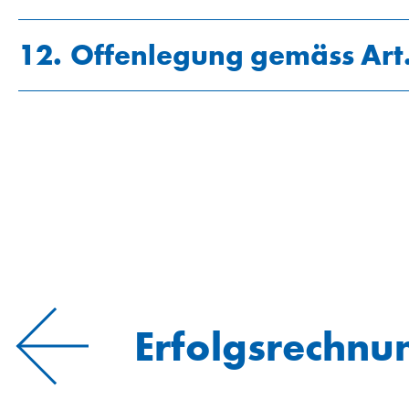
12.
Offenlegung gemäss Art
Stimmenanteile
Claude R. Cornaz*
Erfolgsrechnu
Richard Fritschi*
Sönke Bandixen*