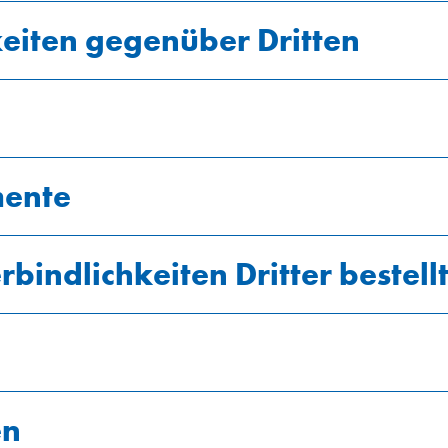
keiten gegenüber Dritten
mente
hier
bindlichkeiten Dritter bestell
en