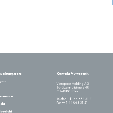
50 000
–
500
–
2 450
–
500
–
104 710
–
750
–
rwaltungsrats
Kontakt Vetropack
agen
–
–
Vetropack Holding AG
Schützenmattstrasse 48
CH–8180 Bülach
–
–
ernance
Telefon +41 44 863 31 31
Fax +41 44 863 31 21
cht
–
–
sbericht