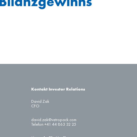
Bilanzgewinns
–
5 000
10
–
49
–
10
–
718
6 881
15
–
Kontakt Investor Relations
–
–
David Zak
CFO
–
–
david.zak@vetropack.com
Telefon +41 44 863 32 25
–
–