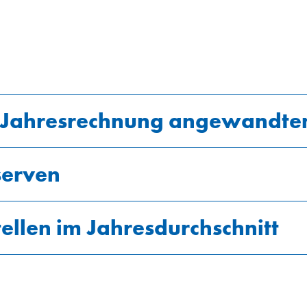
r Jahresrechnung angewandte
serven
tellen im Jahresdurchschnitt