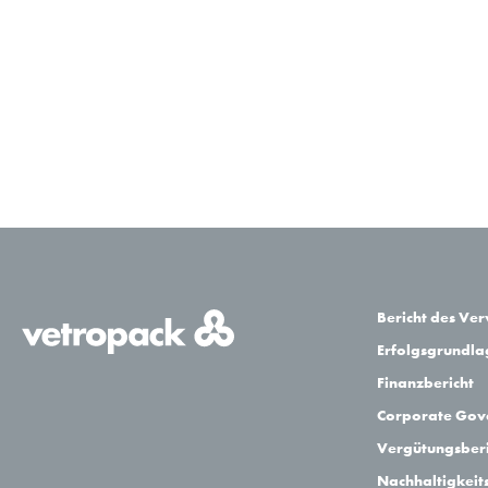
Pascal Cornaz*
Rudolf Fischer*
Urs Kaufmann*
Jean-Philippe Rochat*
Total
Johann Reiter**
Bericht des Ve
Erfolgsgrundl
David Zak**
Finanzbericht
Nuno Cunha**
Corporate Gov
Johann Eggerth**
Vergütungsberi
Nachhaltigkeit