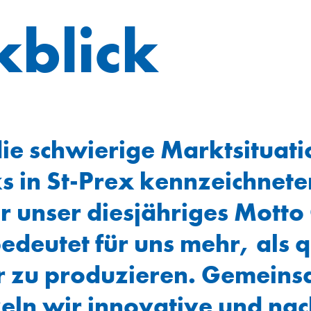
kblick
cht
e schwierige Marktsituati
s in St-Prex kennzeichnete
 unser diesjähriges Motto
edeutet für uns mehr, als q
r zu produzieren. Gemeins
eln wir innovative und nac