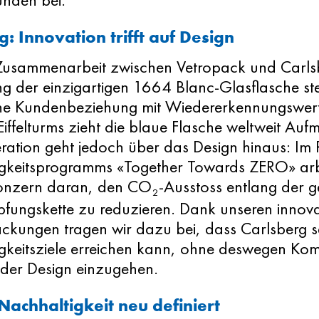
g: Innovation trifft auf Design
Zusammenarbeit zwischen Vetropack und Carlsb
g der einzigartigen 1664 Blanc-Glasflasche ste
che Kundenbeziehung mit Wiedererkennungswert. 
iffelturms zieht die blaue Flasche weltweit Aufm
ration geht jedoch über das Design hinaus: Im
gkeitsprogramms «Together Towards ZERO» arb
onzern daran, den CO
-Ausstoss entlang der 
2
fungskette zu reduzieren. Dank unseren innova
ckungen tragen wir dazu bei, dass Carlsberg s
gkeitsziele erreichen kann, ohne deswegen Kom
oder Design einzugehen.
Nachhaltigkeit neu definiert