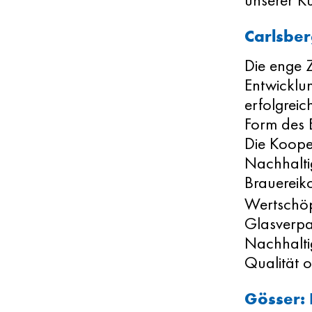
Carlsber
Die enge 
Entwicklun
erfolgrei
Form des E
Die Koope
Nachhalti
Brauereik
Wertschöp
Glasverpa
Nachhalti
Qualität 
Gösser: 