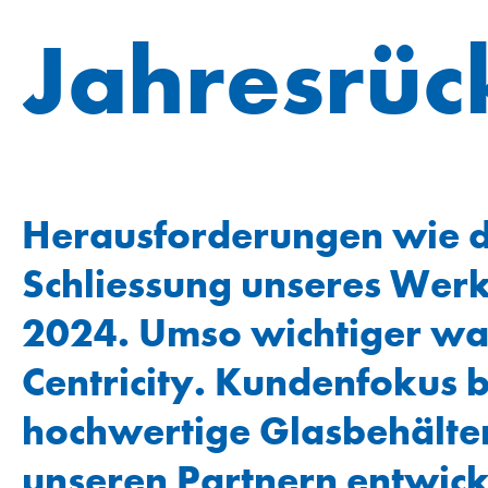
Zusätzliche Angaben
Jahresrüc
Vergütung
Vergütungsbericht
Bericht der Revisionsstelle zum Vergütungsberi
Anhang
OR-Index
Herausforderungen wie di
Erklärung des Verwaltungsrats
Schliessung unseres Werk
GRI-Index
2024. Umso wichtiger war
Sorgfaltspflichten und Transparenz
Centricity. Kundenfokus b
hochwertige Glasbehälte
unseren Partnern entwick