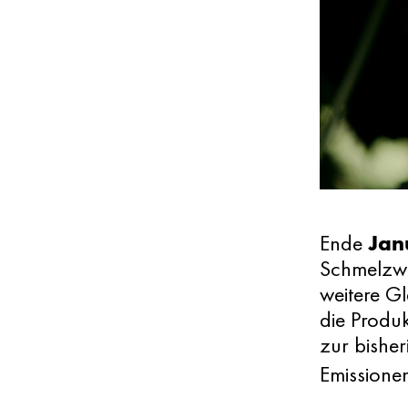
Jan
Ende
Schmelzwa
weitere G
die Produk
zur bisher
Emissionen