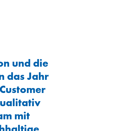
on und die
n das Jahr
 Customer
ualitativ
am mit
hhaltige