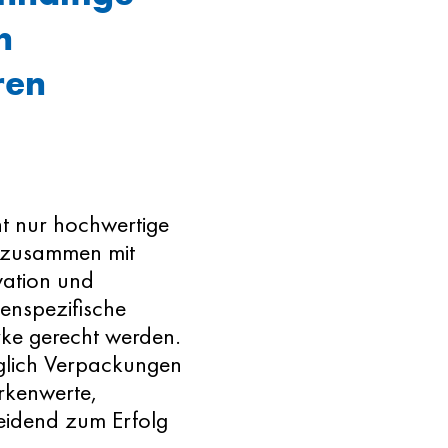
n
ren
ht nur hochwertige
s zusammen mit
vation und
enspezifische
rke gerecht werden.
iglich Verpackungen
rkenwerte,
heidend zum Erfolg