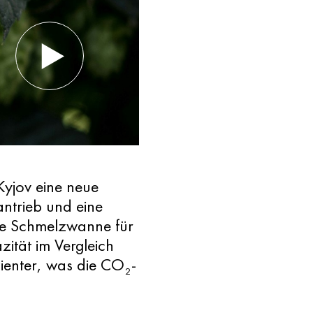
Kyjov eine neue
ntrieb und eine
ne Schmelzwanne für
zität im Vergleich
zienter, was die CO
-
2