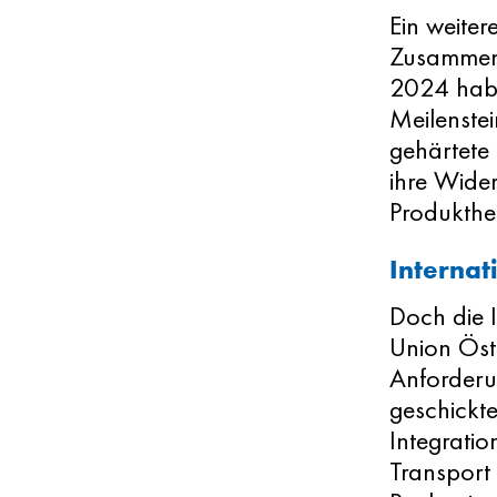
Ein weiter
Zusammena
2024 habe
Meilenstei
gehärtete
ihre Wide
Produkther
Internat
Doch die 
Union Öst
Anforderu
geschickte
Integrati
Transport