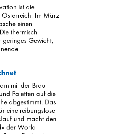
ation ist die
 Österreich. Im März
asche einen
 Die thermisch
r geringes Gewicht,
honende
chnet
sam mit der Brau
und Paletten auf die
he abgestimmt. Das
ür eine reibungslose
slauf und macht den
d» der World