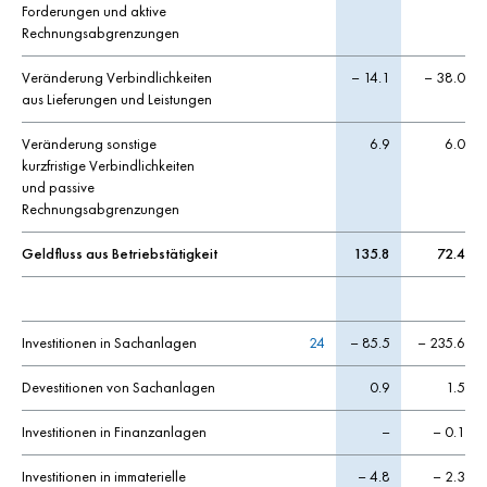
Forderungen und aktive
Rechnungsabgrenzungen
Veränderung Verbindlichkeiten
– 14.1
– 38.0
aus Lieferungen und Leistungen
Veränderung sonstige
6.9
6.0
kurzfristige Verbindlichkeiten
und passive
Rechnungsabgrenzungen
Geldfluss aus Betriebstätigkeit
135.8
72.4
Investitionen in Sachanlagen
24
– 85.5
– 235.6
Devestitionen von Sachanlagen
0.9
1.5
Investitionen in Finanzanlagen
–
– 0.1
Investitionen in immaterielle
– 4.8
– 2.3