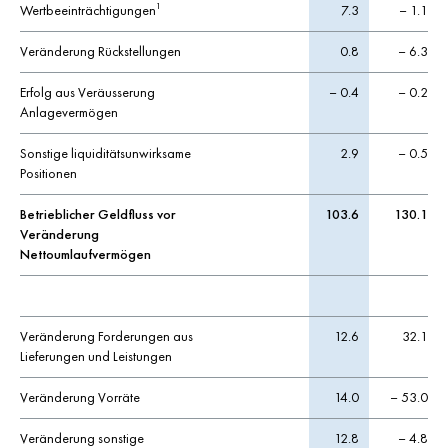
Wertbeeinträchtigungen
7.3
– 1.1
1
Veränderung Rückstellungen
0.8
– 6.3
Erfolg aus Veräusserung
– 0.4
– 0.2
Anlagevermögen
Sonstige liquiditätsunwirksame
2.9
– 0.5
Positionen
Betrieblicher Geldfluss vor
103.6
130.1
Veränderung
Nettoumlaufvermögen
Veränderung Forderungen aus
12.6
32.1
Lieferungen und Leistungen
Veränderung Vorräte
14.0
– 53.0
Veränderung sonstige
12.8
– 4.8