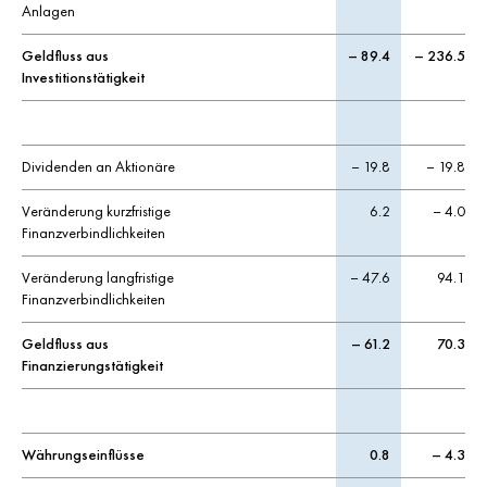
Anlagen
Geldfluss aus
– 89.4
– 236.5
Investitionstätigkeit
Dividenden an Aktionäre
– 19.8
– 19.8
Veränderung kurzfristige
6.2
– 4.0
Finanzverbindlichkeiten
Veränderung langfristige
– 47.6
94.1
Finanzverbindlichkeiten
Geldfluss aus
– 61.2
70.3
Finanzierungstätigkeit
Währungseinflüsse
0.8
– 4.3