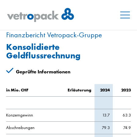
Menu
Finanzbericht Vetropack-Gruppe
Konsolidierte
Geldflussrechnung
Geprüfte Informationen
in Mio. CHF
Erläuterung
2024
2023
Konzerngewinn
13.7
63.3
Abschreibungen
79.3
74.9