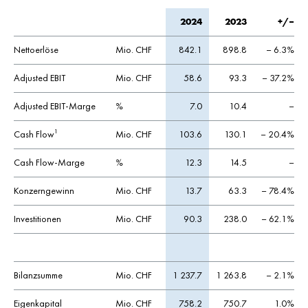
2024
2023
+/–
Nettoerlöse
Mio. CHF
842.1
898.8
– 6.3%
Adjusted EBIT
Mio. CHF
58.6
93.3
– 37.2%
Adjusted EBIT-Marge
%
7.0
10.4
–
Cash Flow
Mio. CHF
103.6
130.1
– 20.4%
1
Cash Flow-Marge
%
12.3
14.5
–
Konzerngewinn
Mio. CHF
13.7
63.3
– 78.4%
Investitionen
Mio. CHF
90.3
238.0
– 62.1%
Bilanzsumme
Mio. CHF
1 237.7
1 263.8
– 2.1%
Eigenkapital
Mio. CHF
758.2
750.7
1.0%