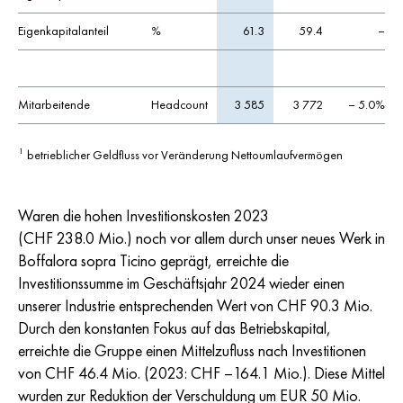
Eigenkapitalanteil
%
61.3
59.4
–
Mitarbeitende
Headcount
3 585
3 772
– 5.0%
betrieblicher Geldfluss vor Veränderung Nettoumlaufvermögen
1
Waren die hohen Investitionskosten 2023
(
CHF 238.0 Mio.
) noch vor allem durch unser neues Werk in
Boffalora sopra Ticino geprägt, erreichte die
Investitionssumme im Geschäftsjahr 2024 wieder einen
unserer Industrie entsprechenden Wert von
CHF 90.3 Mio
.
Durch den konstanten Fokus auf das Betriebskapital,
erreichte die Gruppe einen Mittelzufluss nach Investitionen
von CHF 46.4 Mio. (2023:
CHF –164.1 Mio.)
. Diese Mittel
wurden zur Reduktion der Verschuldung um
EUR 50
Mio.