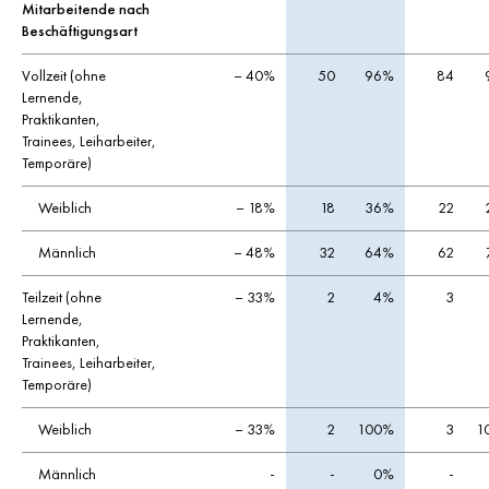
Mitarbeitende nach
Beschäftigungsart
Vollzeit (ohne
– 40%
50
96%
84
Lernende,
Praktikanten,
Trainees, Leiharbeiter,
Temporäre)
Weiblich
– 18%
18
36%
22
Männlich
– 48%
32
64%
62
Teilzeit (ohne
– 33%
2
4%
3
Lernende,
Praktikanten,
Trainees, Leiharbeiter,
Temporäre)
Weiblich
– 33%
2
100%
3
1
Männlich
-
-
0%
-