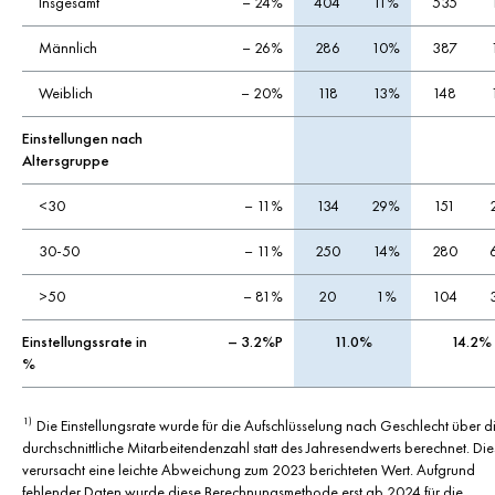
Insgesamt
– 24%
404
11%
535
Männlich
– 26%
286
10%
387
Weiblich
– 20%
118
13%
148
Einstellungen nach
Altersgruppe
<30
– 11%
134
29%
151
30-50
– 11%
250
14%
280
>50
– 81%
20
1%
104
Einstellungssrate in
– 3.2%P
11.0%
14.2%
%
Die Einstellungsrate wurde für die Aufschlüsselung nach Geschlecht über d
1)
durchschnittliche Mitarbeitendenzahl statt des Jahresendwerts berechnet. Die
verursacht eine leichte Abweichung zum 2023 berichteten Wert. Aufgrund
fehlender Daten wurde diese Berechnungsmethode erst ab 2024 für die