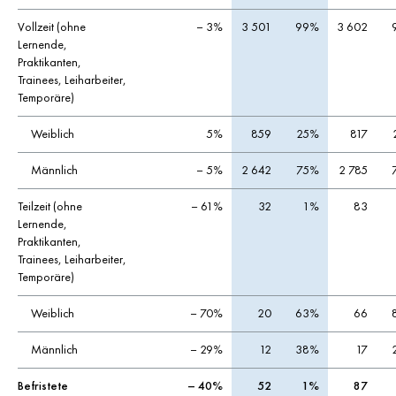
Vollzeit (ohne
– 3%
3 501
99%
3 602
Lernende,
Praktikanten,
Trainees, Leiharbeiter,
Temporäre)
Weiblich
5%
859
25%
817
Männlich
– 5%
2 642
75%
2 785
Teilzeit (ohne
– 61%
32
1%
83
Lernende,
Praktikanten,
Trainees, Leiharbeiter,
Temporäre)
Weiblich
– 70%
20
63%
66
Männlich
– 29%
12
38%
17
Befristete
– 40%
52
1%
87