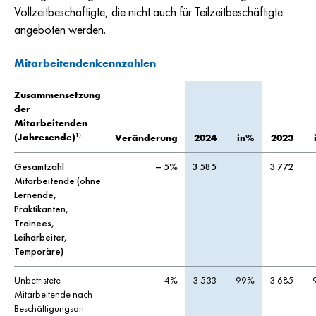
Vollzeitbeschäftigte, die nicht auch für Teilzeitbeschäftigte
angeboten werden.
Mitarbeitendenkennzahlen
Zusammensetzung
der
Mitarbeitenden
1)
(Jahresende)
Veränderung
2024
in%
2023
Gesamtzahl
– 5%
3 585
3 772
Mitarbeitende (ohne
Lernende,
Praktikanten,
Trainees,
Leiharbeiter,
Temporäre)
Unbefristete
– 4%
3 533
99%
3 685
Mitarbeitende nach
Beschäftigungsart