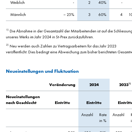
Weiblich
-
2
40%
-
Männlich
– 25%
3
60%
4
1
Die Abnahme in der Gesamtzahl der Mitarbeitenden ist auf die Schliessun
1)
unseres Werks im Jahr 2024 in St-Prex zurückzuführen.
Neu werden auch Zahlen zu Vertragsarbeitern für das Jahr 2023
2)
veröffentlicht. Dies bedingt eine Abweichung zum bisher berichteten Gesamtw
Neueinstellungen und Fluktuation
1)
2023
Veränderung
2024
Neueinstellungen
nach Geschlecht
Eintritte
Eintritte
Eintritt
Anzahl
Rate
Anzahl
in %