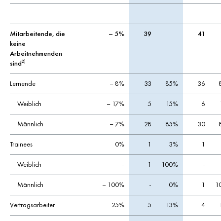
Mitarbeitende, die
– 5%
39
41
keine
Arbeitnehmenden
sind
2)
Lernende
– 8%
33
85%
36
Weiblich
– 17%
5
15%
6
Männlich
– 7%
28
85%
30
Trainees
0%
1
3%
1
Weiblich
-
1
100%
-
Männlich
– 100%
-
0%
1
1
Vertragsarbeiter
25%
5
13%
4