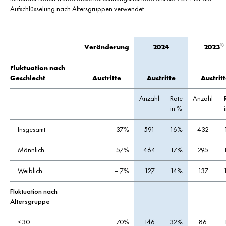
Aufschlüsselung nach Altersgruppen verwendet.
1)
2023
Veränderung
2024
Fluktuation nach
Geschlecht
Austritte
Austritte
Austrit
Anzahl
Rate
Anzahl
in %
Insgesamt
37%
591
16%
432
Männlich
57%
464
17%
295
Weiblich
– 7%
127
14%
137
Fluktuation nach
Altersgruppe
<30
70%
146
32%
86