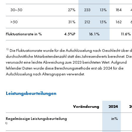
30–50
27%
233
13%
184
>50
31%
212
15%
162
Fluktuationsrate in %
4.5%P
16.1%
11.6%
Die Fluktuationsrate wurde für die Aufschlüsselung nach Geschlecht über d
1)
durchschnittliche Mitarbeitendenzahl statt des Jahresendwerts berechnet. Die
verursacht eine leichte Abweichung zum 2023 berichteten Wert. Aufgrund
fehlender Daten wurde diese Berechnungsmethode erst ab 2024 für die
Aufschlüsselung nach Altersgruppen verwendet.
Leistungsbeurteilungen
Veränderung
2024
2
Regelmässige Leistungsbeurteilung
in%
1)