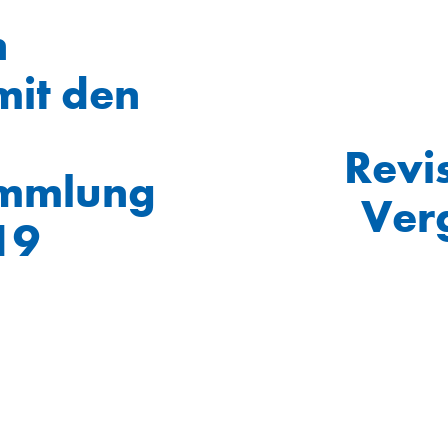
n
mit den
Revi
ammlung
Ver
19