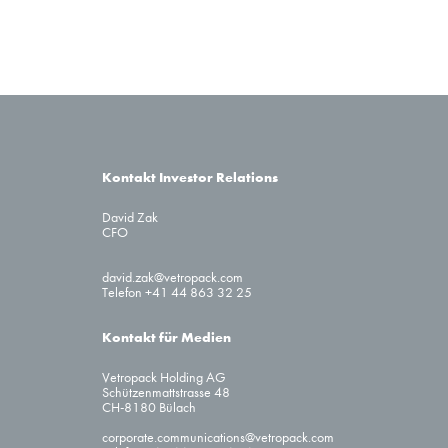
Kontakt Investor Relations
David Zak
CFO
david.zak@vetropack.com
Telefon +41 44 863 32 25
Kontakt für Medien
Vetropack Holding AG
Schützenmattstrasse 48
CH-8180 Bülach
corporate.communications@vetropack.com