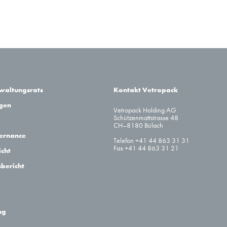
rwaltungsrats
Kontakt Vetropack
agen
Vetropack Holding AG
Schützenmattstrasse 48
CH–8180 Bülach
ernance
Telefon +41 44 863 31 31
Fax +41 44 863 31 21
cht
sbericht
ng