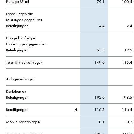
Flüssige Mittel
79.1
100.5
Forderungen aus
Leistungen gegenüber
Beteiligungen
4.4
2.4
Übrige kurzfristige
Forderungen gegenüber
Beteiligungen
65.5
12.5
Total Umlaufvermögen
149.0
115.4
Anlagevermögen
Darlehen an
Beteiligungen
192.0
198.5
Beteiligungen
4
116.5
116.5
Mobile Sachanlagen
0.1
0.2