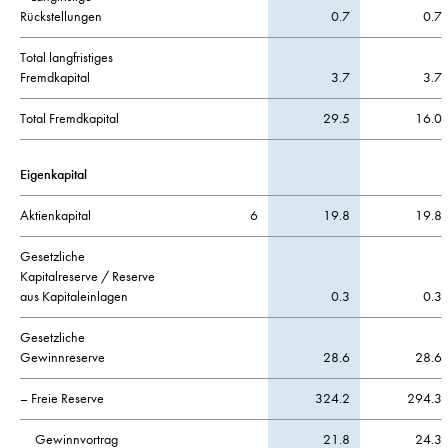
Rückstellungen
0.7
0.7
Total langfristiges
Fremdkapital
3.7
3.7
Total Fremdkapital
29.5
16.0
Eigenkapital
Aktienkapital
6
19.8
19.8
Gesetzliche
Kapitalreserve / Reserve
aus Kapitaleinlagen
0.3
0.3
Gesetzliche
Gewinnreserve
28.6
28.6
– Freie Reserve
324.2
294.3
Gewinnvortrag
21.8
24.3