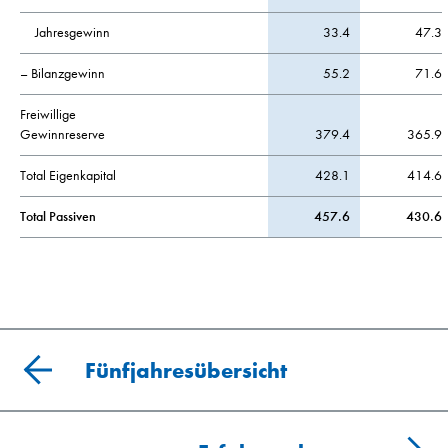
Jahresgewinn
33.4
47.3
– Bilanzgewinn
55.2
71.6
Freiwillige
Gewinnreserve
379.4
365.9
Total Eigenkapital
428.1
414.6
Total Passiven
457.6
430.6
Fünfjahresübersicht