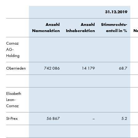
31.12.2019
Anzahl
Anzahl
Stimmrechts-
Namenaktien
Inhaberaktien
anteil in %
N
Cornaz
AG-
Holding
Oberrieden
742 086
14 179
68.7
Elisabeth
Leon-
Cornaz
St-Prex
56 867
–
5.2