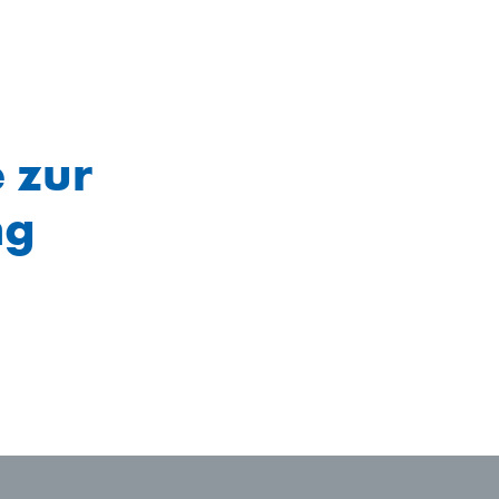
e zur
ng