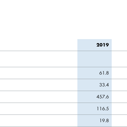
2019
61.8
33.4
457.6
116.5
19.8