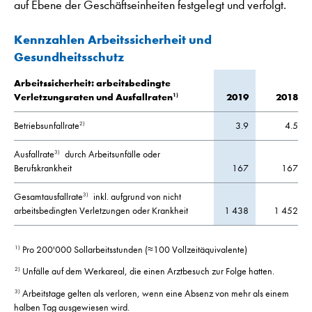
auf Ebene der Geschäftseinheiten festgelegt und verfolgt.
Kennzahlen Arbeitssicherheit und
Gesundheitsschutz
Arbeitssicherheit: arbeitsbedingte
1)
Verletzungsraten und Ausfallraten
2019
2018
Betriebsunfallrate
3.9
4.5
2)
Ausfallrate
durch Arbeitsunfälle oder
3)
Berufskrankheit
167
167
Gesamtausfallrate
inkl. aufgrund von nicht
3)
arbeitsbedingten Verletzungen oder Krankheit
1 438
1 452
Pro 200'000 Sollarbeitsstunden (≈100 Vollzeitäquivalente)
1)
Unfälle auf dem Werkareal, die einen Arztbesuch zur Folge hatten.
2)
Arbeitstage gelten als verloren, wenn eine Absenz von mehr als einem
3)
halben Tag ausgewiesen wird.