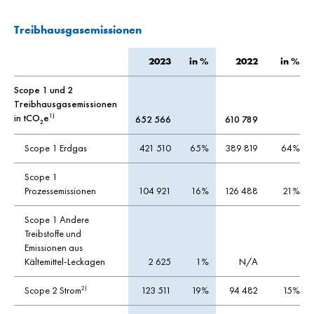
Treibhausgasemissionen
2023
in %
2022
in %
Scope 1 und 2
Treibhausgasemissionen
in tCO
e
1)
652 566
610 789
2
Scope 1 Erdgas
421 510
65%
389 819
64%
Scope 1
Prozessemissionen
104 921
16%
126 488
21%
Scope 1 Andere
Treibstoffe und
Emissionen aus
Kältemittel-Leckagen
2 625
1%
N/A
Scope 2 Strom
123 511
19%
94 482
15%
2)