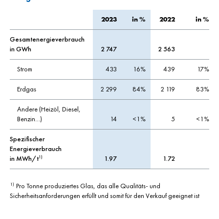
2023
in %
2022
in %
Gesamtenergieverbrauch
in GWh
2 747
2 563
Strom
433
16%
439
17%
Erdgas
2 299
84%
2 119
83%
Andere (Heizöl, Diesel,
Benzin…)
14
<1%
5
<1%
Spezifischer
Energieverbrauch
in MWh/t
1.97
1.72
1)
Pro Tonne produziertes Glas, das alle Qualitäts- und
1)
Sicherheitsanforderungen erfüllt und somit für den Verkauf geeignet ist