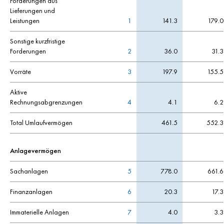
Forderungen aus
Lieferungen und
Leistungen
1
141.3
179.0
Sonstige kurzfristige
Forderungen
2
36.0
31.3
Vorräte
3
197.9
155.5
Aktive
Rechnungsabgrenzungen
4
4.1
6.2
Total Umlaufvermögen
461.5
552.3
Anlagevermögen
Sachanlagen
5
778.0
661.6
Finanzanlagen
6
20.3
17.3
Immaterielle Anlagen
7
4.0
3.3