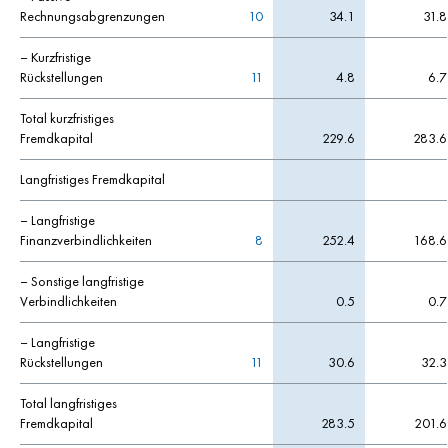
Rechnungsabgrenzungen
10
34.1
31.8
– Kurzfristige
Rückstellungen
11
4.8
6.7
Total kurzfristiges
Fremdkapital
229.6
283.6
Langfristiges Fremdkapital
– Langfristige
Finanzverbindlichkeiten
8
252.4
168.6
– Sonstige langfristige
Verbindlichkeiten
0.5
0.7
– Langfristige
Rückstellungen
11
30.6
32.3
Total langfristiges
Fremdkapital
283.5
201.6