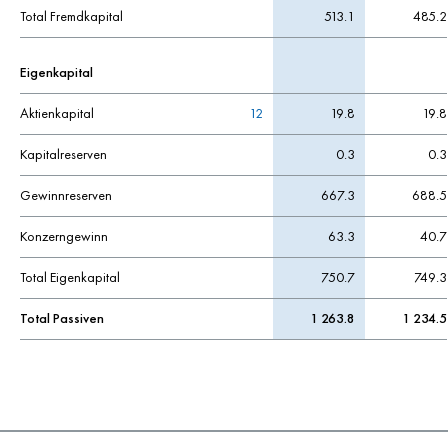
Total Fremdkapital
513.1
485.2
Eigenkapital
Aktienkapital
12
19.8
19.8
Kapitalreserven
0.3
0.3
Gewinnreserven
667.3
688.5
Konzerngewinn
63.3
40.7
Total Eigenkapital
750.7
749.3
Total Passiven
1 263.8
1 234.5