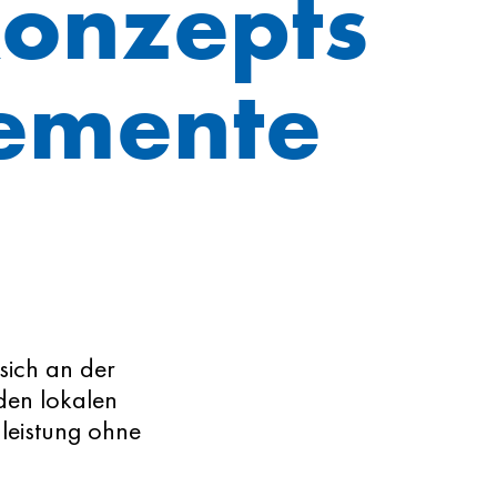
onzepts
lemente
sich an der
den lokalen
dleistung ohne