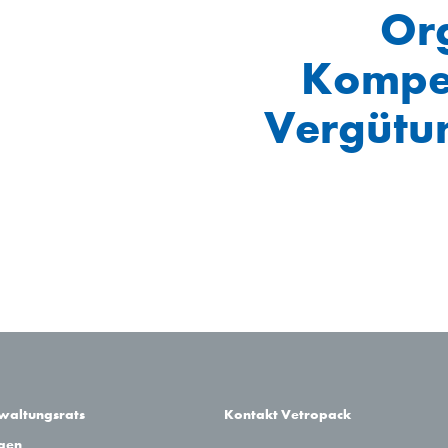
Or
Kompet
Vergütu
rwaltungsrats
Kontakt Vetropack
agen