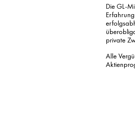
Die GL-Mit
Erfahrung
erfolgsab
überoblig
private Z
Alle Verg
Aktienpr