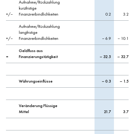
Aufnahme/Rückzahlung
kurzfristige
+/–
Finanzverbindlichkeiten
0.2
3.2
Aufnahme/Rückzahlung
langfristige
+/–
Finanzverbindlichkeiten
– 6.9
– 10.1
Geldfluss aus
=
Finanzierungstätigkeit
– 32.5
– 32.7
Währungseinflüsse
– 0.3
– 1.5
Veränderung Flüssige
Mittel
21.7
3.7