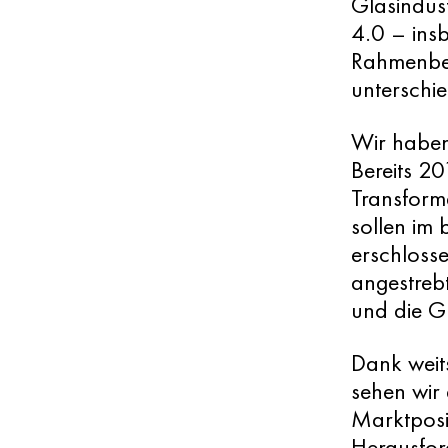
Glasindust
4.0 – insb
Rahmenbed
unterschi
Wir haben 
Bereits 2
Transforma
sollen im
erschloss
angestrebt
und die Gl
Dank weit
sehen wir
Marktposi
Herausfor