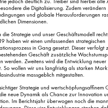
rie jedoch deutlich zu. Treiber sind hierbei alle
esondere die Digitalisierung. Zudem verändern s
ingungen und globale Herausforderungen ras
edlichen Dimensionen.
die Strategie und unser Geschäftsmodell rechtz
019 haben wir einen umfassenden strategischen
tionsprozess in Gang gesetzt. Dieser verfolgt z
 bestehenden Geschäft zusätzliche Wachstumsp
en werden. Zweitens wird die Entwicklung neue
. So wollen wir uns langfristig als starken Mark
asindustrie massgeblich mitgestalten.
sichtiger Strategie und wertschöpfungsaffinem 
 die neue Dynamik als Chance zur Innovation u
tion. Im Berichtsjahr überwogen noch die manni
derungen. Diese vier Entwicklungen stachen da