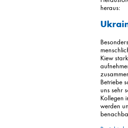
heraus:
Ukrain
Besonders 
menschlich
Kiew stark
aufnehmen
zusammeng
Betriebe s
uns sehr s
Kollegen i
werden un
benachbar