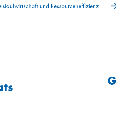
eislaufwirtschaft und Ressourceneffizienz
G
ats