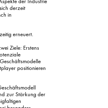
 Aspekte der Industrie
ich derzeit
ch in
eitig erneuert.
wei Ziele: Erstens
otenziale
r Geschäftsmodelle
tplayer positionieren
Geschäftsmodell
nd zur Stärkung der
gfaltigen
bei besonders