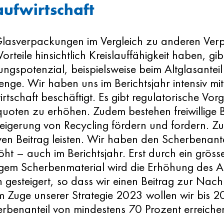
aufwirtschaft
asverpackungen im Vergleich zu anderen Verp
Vorteile hinsichtlich Kreislauffähigkeit haben, gi
ngspotenzial, beispielsweise beim Altglasanteil 
enge. Wir haben uns im Berichtsjahr intensiv m
irtschaft beschäftigt. Es gibt regulatorische Vor
uoten zu erhöhen. Zudem bestehen freiwillige B
teigerung von Recycling fördern und fordern. Z
ven Beitrag leisten. Wir haben den Scherbenante
öht – auch im Berichtsjahr. Erst durch ein grös
gem Scherbenmaterial wird die Erhöhung des Alt
 gesteigert, so dass wir einen Beitrag zur Nachha
m Zuge unserer Strategie 2023 wollen wir bis 
erbenanteil von mindestens 70 Prozent erreiche