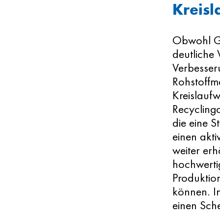
Kreisl
Obwohl Gl
deutliche 
Verbesseru
Rohstoffm
Kreislaufw
Recyclingq
die eine S
einen akti
weiter erh
hochwerti
Produktion
können. I
einen Sch