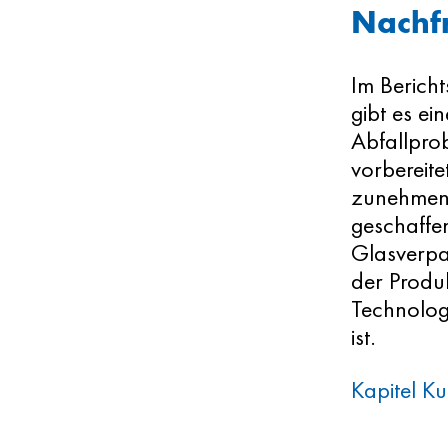
Nachf
Im Berich
gibt es ei
Abfallpro
vorbereite
zunehmend
geschaffe
Glasverpa
der Produk
Technolog
ist.
Kapitel K