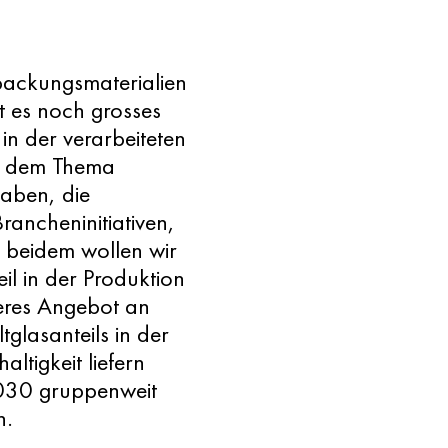
ackungsmaterialien
bt es noch grosses
in der verarbeiteten
it dem Thema
gaben, die
rancheninitiativen,
u beidem wollen wir
il in der Produktion
seres Angebot an
glasanteils in der
ltigkeit liefern
2030 gruppenweit
n.