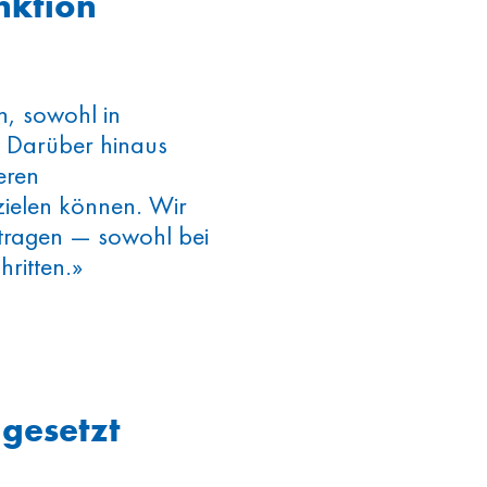
unktion
n, sowohl in
. Darüber hinaus
eren
ielen können. Wir
itragen — sowohl bei
ritten.»
 gesetzt