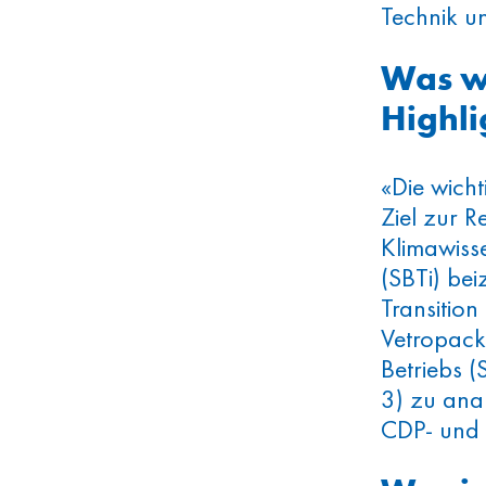
Technik u
Was wa
Highli
«Die wicht
Ziel zur 
Klimawisse
(SBTi) be
Transition
Vetropack
Betriebs 
3) zu ana
CDP- und T