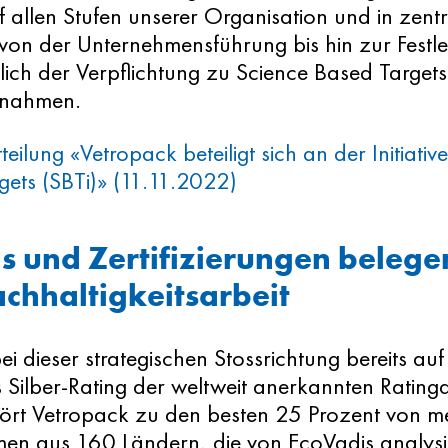
f allen Stufen unserer Organisation und in zent
, von der Unternehmensführung bis hin zur Festl
slich der Verpflichtung zu Science Based Target
nahmen.
eilung «Vetropack beteiligt sich an der Initiativ
gets (SBTi)» (11.11.2022)
s und Zertifizierungen belege
chhaltigkeitsarbeit
ei dieser strategischen Stossrichtung bereits a
 Silber-Rating der weltweit anerkannten Rating
ört Vetropack zu den besten 25 Prozent von m
en aus 160 Ländern, die von EcoVadis analys