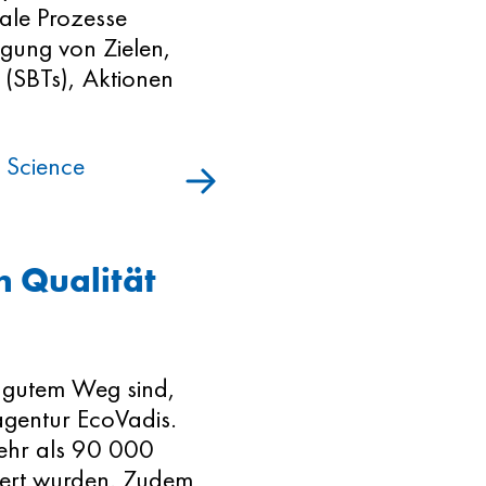
rale Prozesse
egung von Zielen,
s (SBTs), Aktionen
e Science
n Qualität
uf gutem Weg sind,
agentur EcoVadis.
ehr als 90 000
iert wurden. Zudem