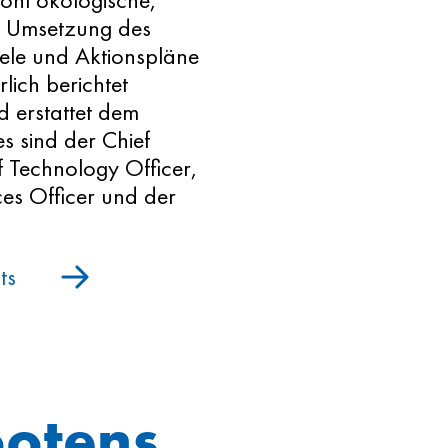
ohl ökologische,
e Umsetzung des
iele und Aktionspläne
lich berichtet
d erstattet dem
s sind der Chief
f Technology Officer,
es Officer und der
ts
ootens,