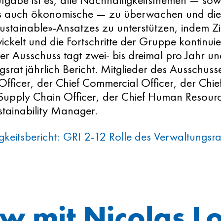
fgabe ist es, alle Nachhaltigkeitsthemen — sow
ls auch ökonomische — zu überwachen und di
Sustainable»-Ansatzes zu unterstützen, indem Z
ickelt und die Fortschritte der Gruppe kontinuier
r Ausschuss tagt zwei- bis dreimal pro Jahr un
srat jährlich Bericht. Mitglieder des Ausschusse
Officer, der Chief Commercial Officer, der Chie
 Supply Chain Officer, der Chief Human Resourc
tainability Manager.
keitsbericht: GRI 2-12 Rolle des Verwaltungsra
ew mit Nicolas L