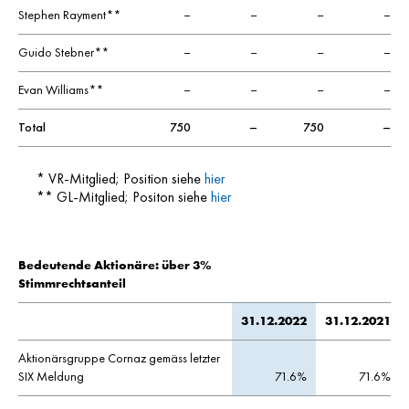
Stephen Rayment**
–
–
–
–
Guido Stebner**
–
–
–
–
Evan Williams**
–
–
–
–
Total
750
–
750
–
* VR-Mitglied; Position siehe
hier
** GL-Mitglied; Positon siehe
hier
Bedeutende Aktionäre: über 3%
Stimmrechtsanteil
31.12.2022
31.12.2021
Aktionärsgruppe Cornaz gemäss letzter
SIX Meldung
71.6%
71.6%