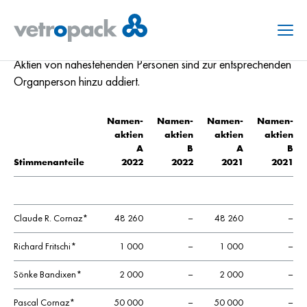
12. Offenlegung gemäss Art. 663c OR
Die untenstehende Tabelle legt die Anzahl der Aktien per
Menu
Stichtag 31.12.2022 pro Mitglied des VR und der GL offen.
Aktien von nahestehenden Personen sind zur entsprechenden
Organperson hinzu addiert.
Namen-
Namen-
Namen-
Namen-
aktien
aktien
aktien
aktien
A
B
A
B
Stimmenanteile
2022
2022
2021
2021
Claude R. Cornaz*
48 260
–
48 260
–
Richard Fritschi*
1 000
–
1 000
–
Sönke Bandixen*
2 000
–
2 000
–
Pascal Cornaz*
50 000
–
50 000
–