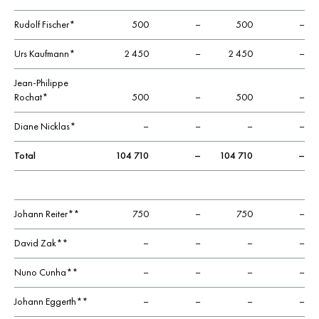
Rudolf Fischer*
500
–
500
–
Urs Kaufmann*
2 450
–
2 450
–
Jean-Philippe
Rochat*
500
–
500
–
Diane Nicklas*
–
–
–
–
Total
104 710
–
104 710
–
Johann Reiter**
750
–
750
–
David Zak**
–
–
–
–
Nuno Cunha**
–
–
–
–
Johann Eggerth**
–
–
–
–